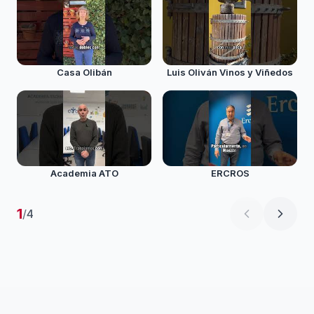
Casa Olibán
Luis Oliván Vinos y Viñedos
Academia ATO
ERCROS
1
/
4