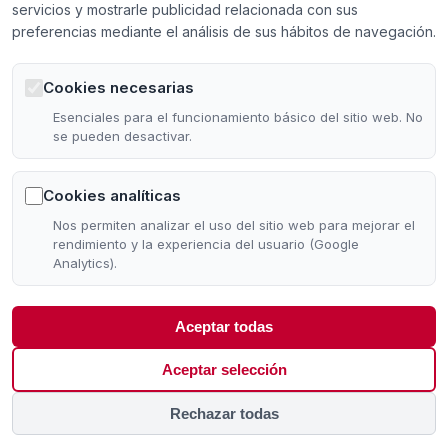
servicios y mostrarle publicidad relacionada con sus
Hazte Socio
preferencias mediante el análisis de sus hábitos de navegación.
Cookies necesarias
CONTACTO
Esenciales para el funcionamiento básico del sitio web. No
se pueden desactivar.
Calle Santo Ángel de la Guarda, 7
22005 Huesca
Cookies analíticas
974 21 88 99
Nos permiten analizar el uso del sitio web para mejorar el
info@camarahuesca.com
rendimiento y la experiencia del usuario (Google
Analytics).
Aceptar todas
© 2026 Cámara Huesca. Todos los derechos reservados.
Aceptar selección
Hecho con
❤️
desde la Cámara de Comercio de Huesca.
Aviso Legal y Política de Privacidad
Rechazar todas
Acuerdo de Privacidad
Política de Cookies