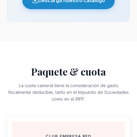
Descarga nuestro catálogo
Camerfirma).
Tu empresa y tus productos o servicios
podrán ser vistos por cientos de empresas
que necesitan proveedores.
Ventajas de ser proveedor:
- Anuncio exclusivo en el Boletín del Club
en la entrada de cada nuevo proveedor.
- Información permanente en la web del
Paquete &
cuota
Club.
La cuota cameral tiene la consideración de gasto
fiscalmente deducible, tanto en el Impuesto de Sociedades
como en el IRPF.
CLUB EMPRESA RED