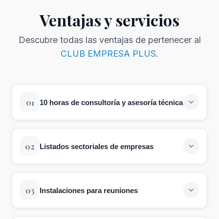
Ventajas y servicios
Descubre todas las ventajas de pertenecer al
CLUB EMPRESA PLUS
.
01
10 horas de consultoría y asesoría técnica
Innovación y nuevas tecnologías,
internacionalización, asesoría jurídica,
02
Listados sectoriales de empresas
servicios específicos para comercio,
recursos humanos, comunicación y
La Cámara de Huesca cuenta con el
responsabilidad social.
CENSO OFICIAL (actualizado cada tres
03
Instalaciones para reuniones
meses) DE TODAS LAS EMPRESAS
de la
Benefíciate de
10 HORAS DE
provincia de Huesca. Si eres una
CONSULTAS Y ASESORÍAS TÉCNICAS
Si tu empresa no cuenta con instalaciones